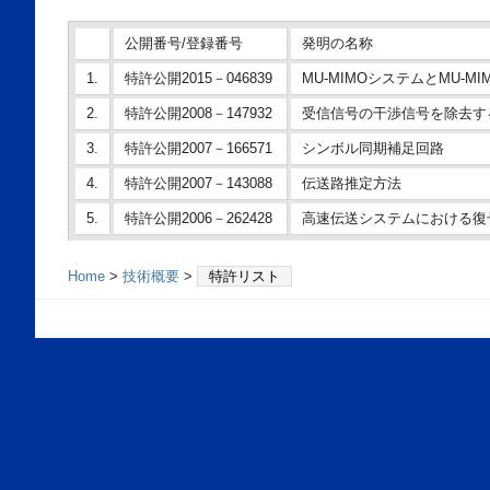
公開番号/登録番号
発明の名称
1.
特許公開2015－046839
MU-MIMOシステムとMU-M
2.
特許公開2008－147932
受信信号の干渉信号を除去す
3.
特許公開2007－166571
シンボル同期補足回路
4.
特許公開2007－143088
伝送路推定方法
5.
特許公開2006－262428
高速伝送システムにおける復
Home
>
技術概要
>
特許リスト